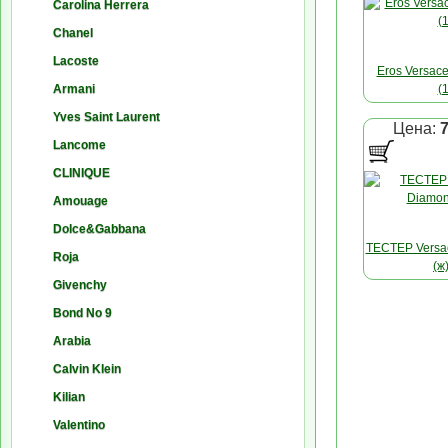
Carolina Herrera
Chanel
Lacoste
Eros Versac
Armani
(
Yves Saint Laurent
Цена:
Lancome
<a href="&laq
- это абсол
CLINIQUE
власти и 
Amouage
пронизан и
аромат, и эле
Dolce&Gabbana
великолеп
ТЕСТЕР Versa
Roja
кампания с
(ж
Стоун, запе
Givenchy
Аласом
Bond No 9
Пигго&raq
<a href="&laq
Версаче Вле
Arabia
Diamond - чис
страсть. Во
свет, необыча
аромате, а
Calvin Klein
которого 
нотками с
Kilian
интенсивнос
женст
бриллиа
Рафиниро
Valentino
увлек
жасмина и лим