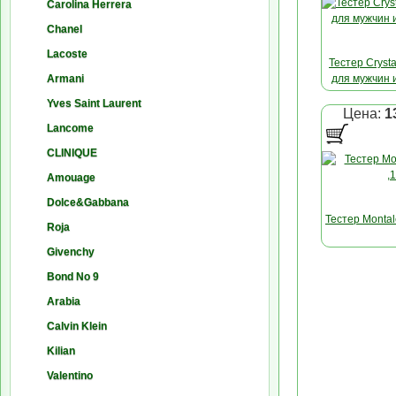
Carolina Herrera
Chanel
Lacoste
Тестер Crysta
Armani
для мужчин 
Yves Saint Laurent
Цена:
1
Lancome
<a href="Montal
Flowers &la
CLINIQUE
цветы&raq
Amouage
неповторимо 
цветоч
Dolce&Gabbana
представлен
Тестер Montale
Roja
2007 году. 
роль женских 
Givenchy
парфюмерно
Bond No 9
Flowers от 
<a href="Monta
первых 
Arabia
загадка
великолеп
подчеркн
цитрусовой 
Calvin Klein
женственност
мандарина
Kilian
утонченность
оттенка неп
очарованием
&laquo;сердц
Valentino
аромат 
царит легки